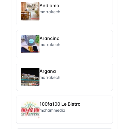
Andiamo
marrakech
Arancino
marrakech
Argana
marrakech
100fa100 Le Bistro
mohammedia