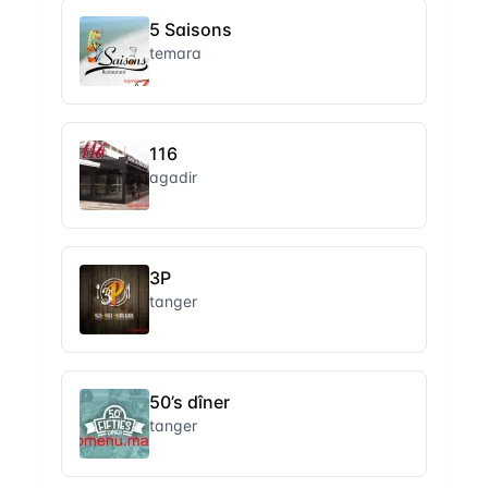
5 Saisons
temara
116
agadir
3P
tanger
50’s dîner
tanger