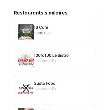
Restaurants similaires
16 Café
marrakech
100fa100 Le Bistro
mohammedia
Gusto Food
mohammedia