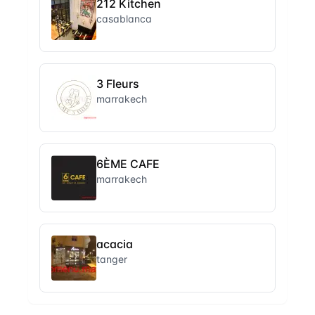
212 Kitchen
casablanca
3 Fleurs
marrakech
6ÈME CAFE
marrakech
acacia
tanger