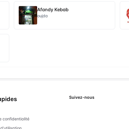
Afandy Kebab
oujda
Suivez-nous
apides
X
e confidentialité
d'utilisation