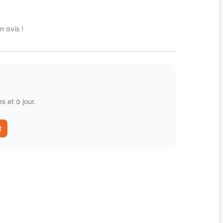
 avis !
 et à jour.
t