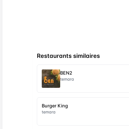
Restaurants similaires
BEN2
temara
Burger King
temara