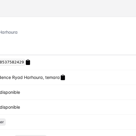
 Harhoura
0537582429
dence Ryad Harhoura, temara
disponible
disponible
er