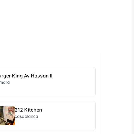
urger King Av Hassan II
emara
212 Kitchen
casablanca