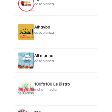
casablanca
Alhayba
casablanca
All marina
casablanca
100fa100 Le Bistro
mohammedia