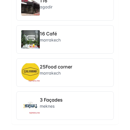
116
agadir
16 Café
marrakech
25Food corner
marrakech
3 Façades
meknes