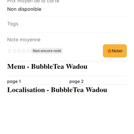
Prix moyen de la carte
Non disponible
Tags
Note moyenne
Noter
Non encore noté
Menu
-
BubbleTea Wadou
page 1
page 2
Localisation
-
BubbleTea Wadou