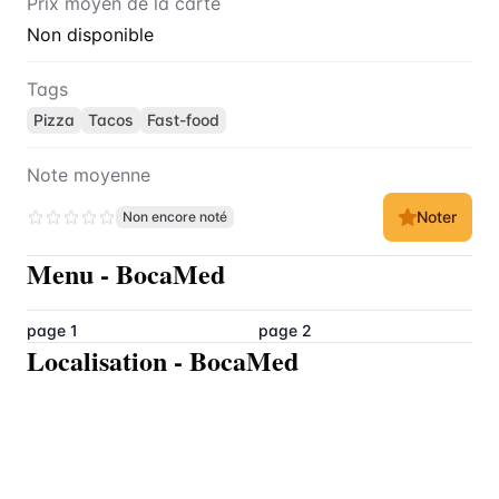
Prix moyen de la carte
Non disponible
Tags
Pizza
Tacos
Fast-food
Note moyenne
Noter
Non encore noté
Menu
-
BocaMed
page 1
page 2
Localisation
-
BocaMed