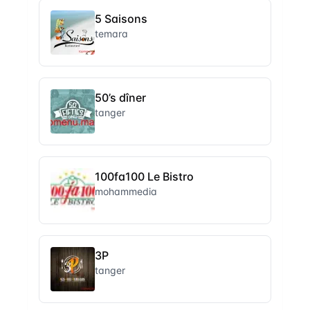
5 Saisons
temara
50’s dîner
tanger
100fa100 Le Bistro
mohammedia
3P
tanger