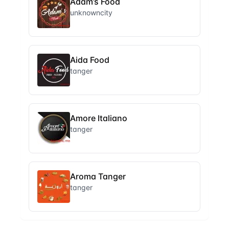
Adam’s Food
unknowncity
Aida Food
tanger
Amore Italiano
tanger
Aroma Tanger
tanger