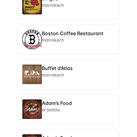
marrakech
Boston Coffee Restaurant
marrakech
Buffet d’Atlas
marrakech
Adam’s Food
el-jadida