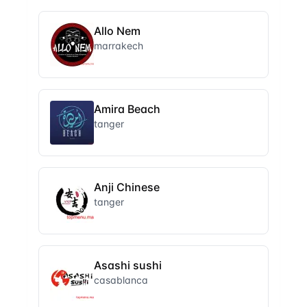
Allo Nem
marrakech
Amira Beach
tanger
Anji Chinese
tanger
Asashi sushi
casablanca