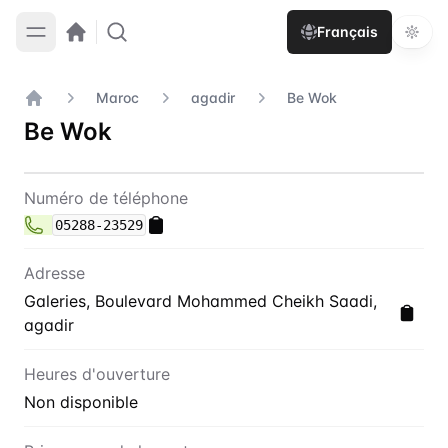
Français
Maroc
agadir
Be Wok
Accueil
Be Wok
Contact
Be Wok
Numéro de téléphone
05288-23529
Adresse
Galeries, Boulevard Mohammed Cheikh Saadi,
agadir
Heures d'ouverture
Non disponible