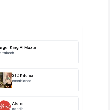
urger King Al Mazar
arrakech
212 Kitchen
casablanca
Aferni
agadir