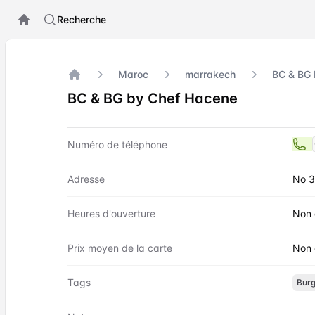
Recherche
Maroc
marrakech
BC & BG 
Accueil
BC & BG by Chef Hacene
Contact
BC & BG by Chef Hacene
Numéro de téléphone
Adresse
No 3
Heures d'ouverture
Non 
Prix moyen de la carte
Non 
Tags
Burg