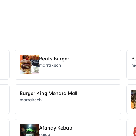
Beats Burger
B
marrakech
m
Burger King Menara Mall
marrakech
Afandy Kebab
oujda