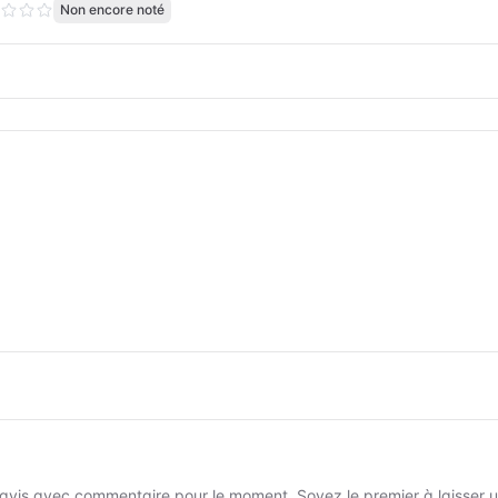
Non encore noté
avis avec commentaire pour le moment. Soyez le premier à laisser un