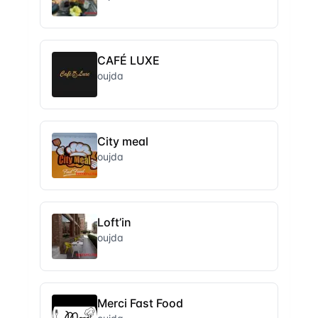
CAFÉ LUXE
oujda
City meal
oujda
Loft’in
oujda
Merci Fast Food