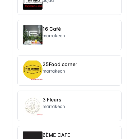
oujda
16 Café
marrakech
25Food corner
marrakech
3 Fleurs
marrakech
6ÈME CAFE