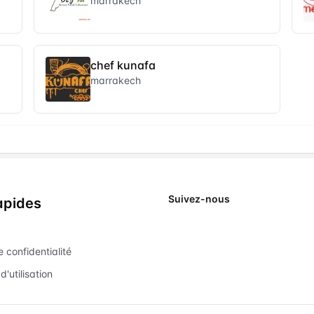
marrakech
chef kunafa
marrakech
Suivez-nous
apides
X
e confidentialité
d'utilisation