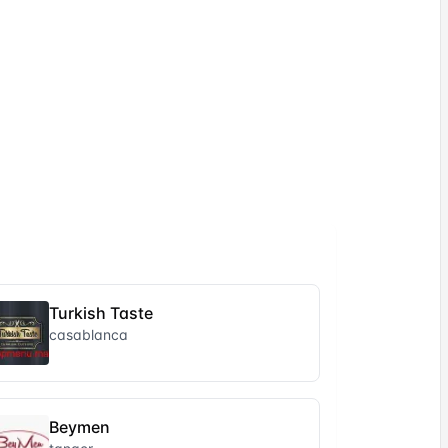
Turkish Taste
casablanca
Beymen