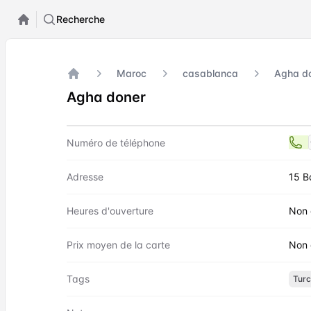
Recherche
Maroc
casablanca
Agha d
Accueil
Agha doner
Contact
Agha doner
Numéro de téléphone
Adresse
15 B
Heures d'ouverture
Non 
Prix moyen de la carte
Non 
Tags
Turc