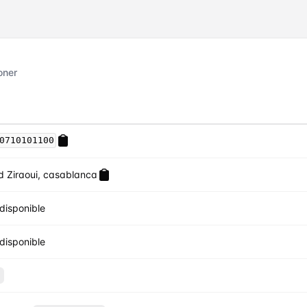
oner
0710101100
d Ziraoui, casablanca
disponible
disponible