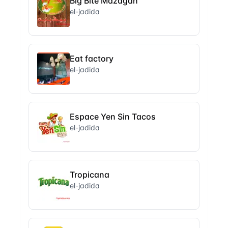
Big Bite Mazagan
el-jadida
Eat factory
el-jadida
Espace Yen Sin Tacos
el-jadida
Tropicana
el-jadida