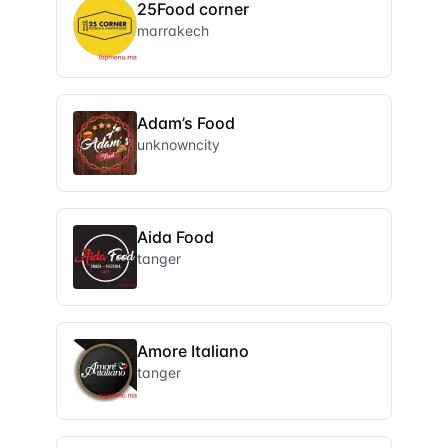
25Food corner
marrakech
Adam’s Food
unknowncity
Aida Food
tanger
Amore Italiano
tanger