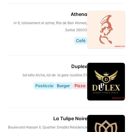
Athena
nr 6, lotissement el azhar, Rte de Ben Ahmed,
Settat 26000
Café
Duplex
01 bd lalla Aicha, lot de la gare routière
Pasticcio
Burger
Pizza
La Tulipe Noire
Boulevard Hassan II, Quartier Smaâla Résidence