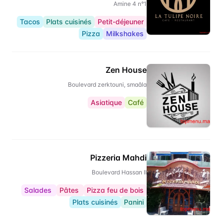
Amine 4 n°1
Tacos
Plats cuisinés
Petit-déjeuner
Pizza
Milkshakes
Zen House
Boulevard zerktouni, smaâla
Asiatique
Café
Pizzeria Mahdi
Boulevard Hassan II
Salades
Pâtes
Pizza feu de bois
Plats cuisinés
Panini