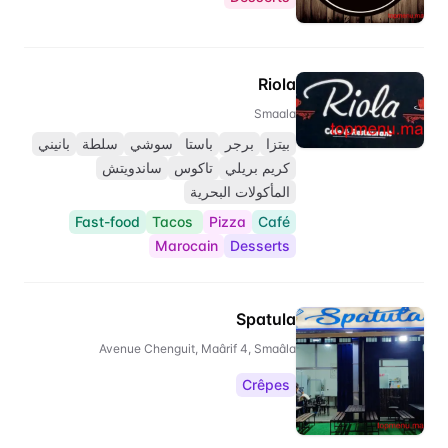
Riola
Smaala
بيتزا
برجر
باستا
سوشي
سلطة
بانيني
كريم بريلي
تاكوس
ساندويتش
المأكولات البحرية
Fast-food
Tacos
Pizza
Café
Marocain
Desserts
Spatula
Avenue Chenguit, Maârif 4, Smaâla
Crêpes