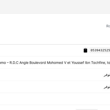
Ra
053943252
ma – R.D.C Angle Boulevard Mohamed V et Youssef Ibn Tachfine, t
وفر
وفر