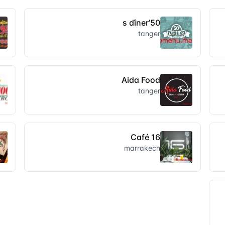
50’s dîner
tanger
Aida Food
tanger
16 Café
marrakech