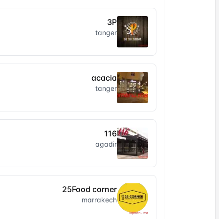
3P
tanger
acacia
tanger
116
agadir
25Food corner
marrakech