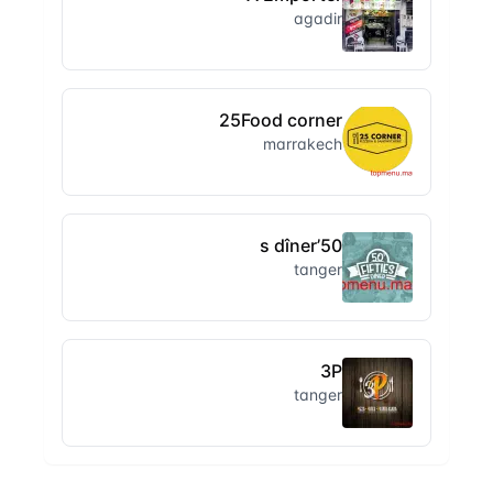
agadir
25Food corner
marrakech
50’s dîner
tanger
3P
tanger