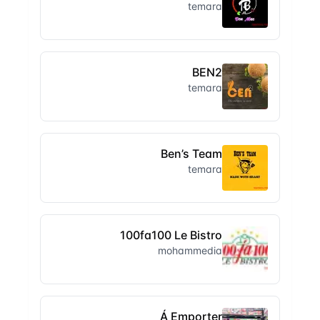
temara
BEN2
temara
Ben’s Team
temara
100fa100 Le Bistro
mohammedia
Á Emporter