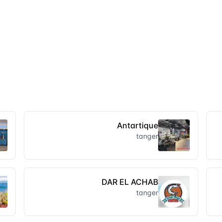
Antartique
tanger
DAR EL ACHAB
tanger