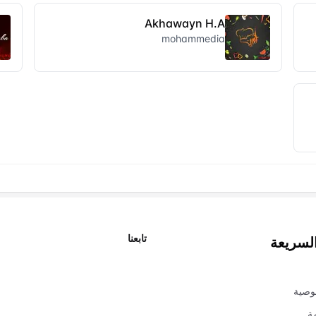
Akhawayn H.A
mohammedia
تابعنا
السريعة
X
وصية
ة