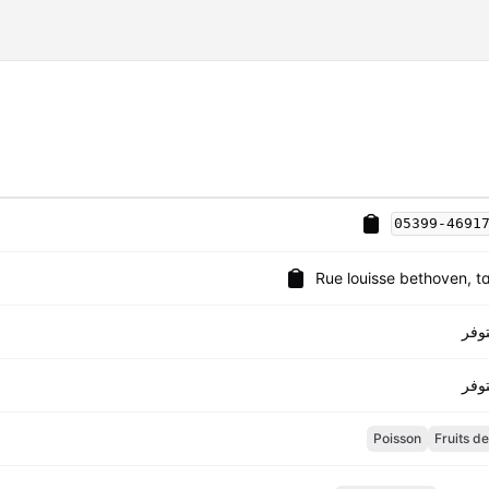
05399-4691
Rue louisse bethoven, t
وفر
وفر
Poisson
Fruits d