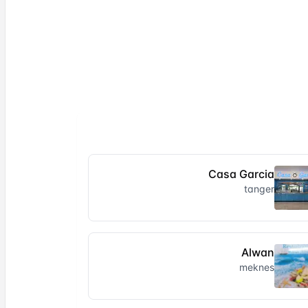
Casa Garcia
tanger
Alwan
meknes