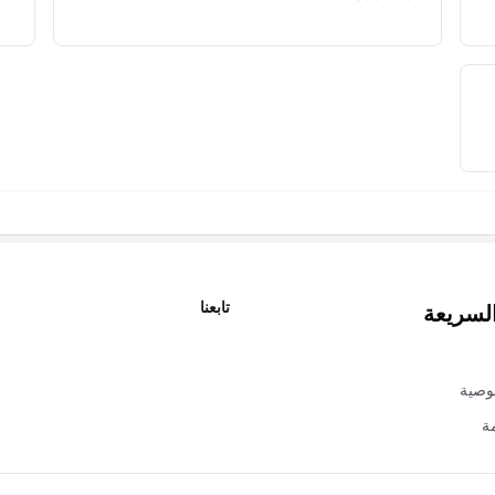
تابعنا
السريعة
X
وصية
ة