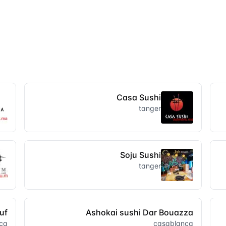
Casa Sushi
tanger
Soju Sushi
tanger
uf
Ashokai sushi Dar Bouazza
ca
casablanca