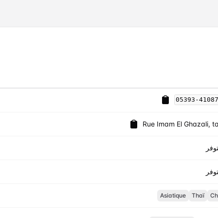
05393-4108
Rue Imam El Ghazali, t
وفر
وفر
Asiatique
Thaï
Ch