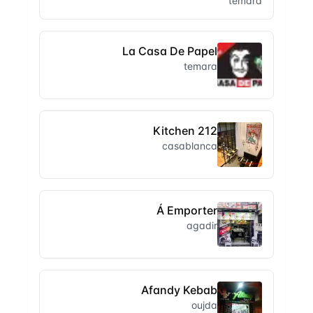
temara
La Casa De Papel
temara
212 Kitchen
casablanca
Á Emporter
agadir
Afandy Kebab
oujda