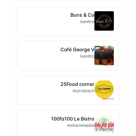
Buns & Co
kenitra
Café George V
kenitra
25Food corner
marrakech
100fa100 Le Bistro
mohammedia