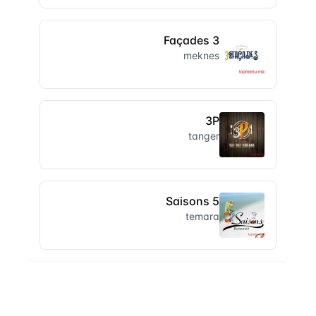
3 Façades
meknes
3P
tanger
5 Saisons
temara