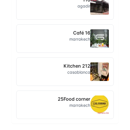
agadir
16 Café
marrakech
212 Kitchen
casablanca
25Food corner
marrakech